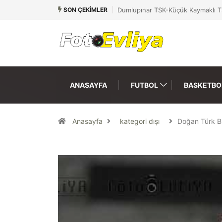
SON ÇEKIMLER
Dumlupınar TSK-Küçük Kaymaklı T
ANASAYFA
FUTBOL
BASKETBO
Anasayfa
kategori dışı
Doğan Türk B