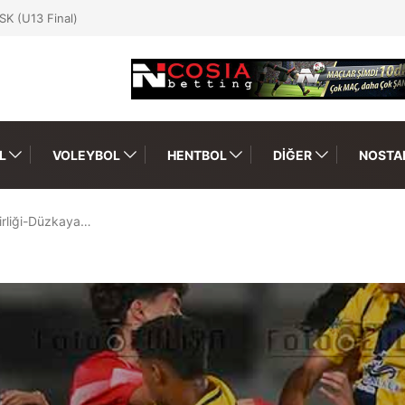
SK (U13 Final)
L
VOLEYBOL
HENTBOL
DIĞER
NOSTAL
irliği-Düzkaya…