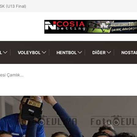
SK (U13 Final)
L
VOLEYBOL
HENTBOL
DIĞER
NOSTAL
esi Çamlık…