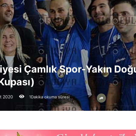
yesi Çamlık Spor-Yakın Doğu 
 Kupası)
t 2020
1Dakika okuma süresi