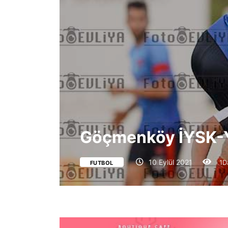
Göçmenköy İYSK-Y
10 Eylül 2021
1D
FUTBOL