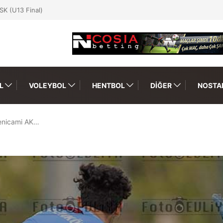
SK (U13 Final)
L
VOLEYBOL
HENTBOL
DIĞER
NOSTAL
enicami AK…