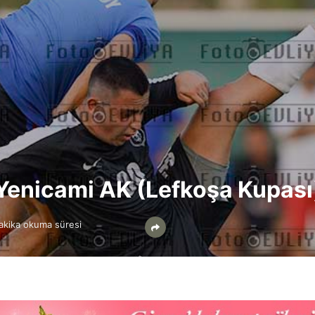
enicami AK (Lefkoşa Kupası
akika okuma süresi