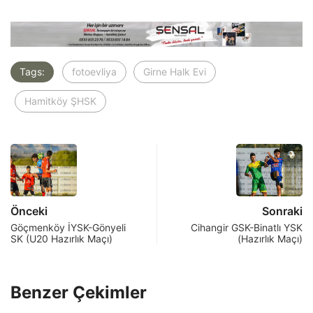
Tags:
fotoevliya
Girne Halk Evi
Hamitköy ŞHSK
Önceki
Sonraki
Göçmenköy İYSK-Gönyeli
Cihangir GSK-Binatlı YSK
SK (U20 Hazırlık Maçı)
(Hazırlık Maçı)
Benzer Çekimler