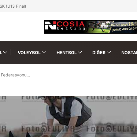
SK (U13 Final)
L
VOLEYBOL
HENTBOL
DIĞER
NOSTAL
ik Federasyonu…