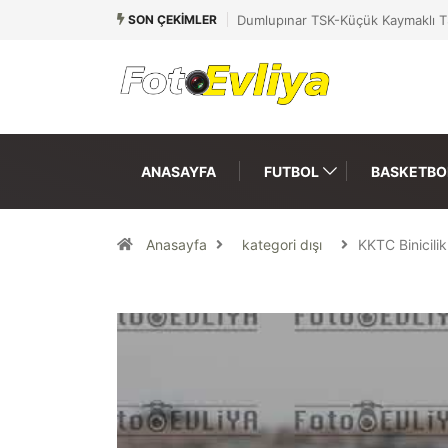
SON ÇEKIMLER
Dumlupınar TSK-Küçük Kaymaklı T
ANASAYFA
FUTBOL
BASKETBO
Anasayfa
kategori dışı
KKTC Binicil