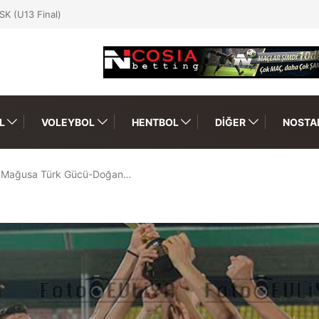
SK (U13 Final)
L
VOLEYBOL
HENTBOL
DIĞER
NOSTAL
Mağusa Türk Gücü-Doğan…