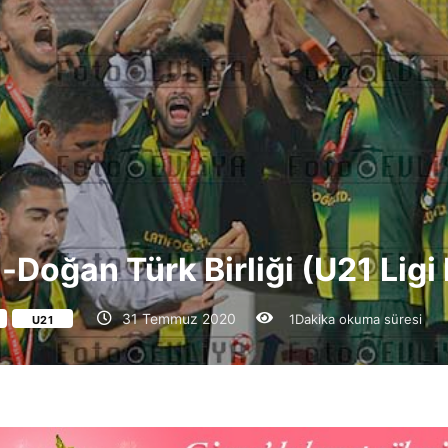
oğan Türk Birliği (U21 Ligi 
31 Temmuz 2020
1Dakika okuma süresi
U21