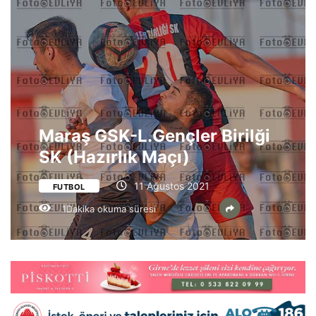
Maraş GSK-L.Gençler Birilği
SK (Hazırlık Maçı)
11 Ağustos 2021
FUTBOL
1Dakika okuma süresi