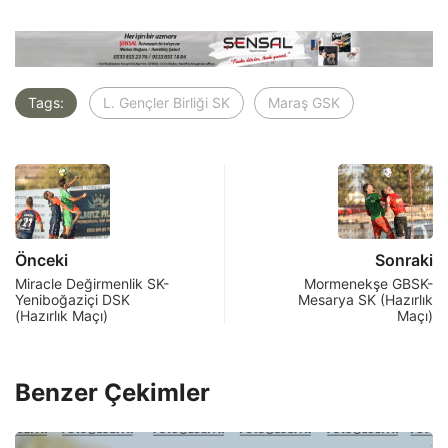
Tags:
L. Gençler Birliği SK
Maraş GSK
Önceki
Sonraki
Miracle Değirmenlik SK-
Mormenekşe GBSK-
Yeniboğaziçi DSK
Mesarya SK (Hazırlık
(Hazırlık Maçı)
Maçı)
Benzer Çekimler