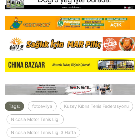
Tags:
fotoevliya
Kuzey Kıbrıs Tenis Federasyonu
Nicosia Motor Tenis Ligi
Nicosia Motor Tenis Ligi 3.Hafta