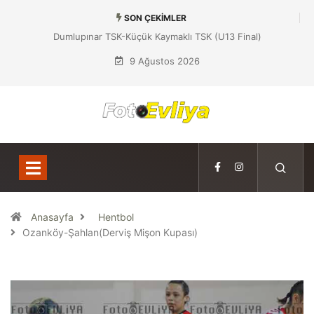
SON ÇEKIMLER
Dumlupınar TSK-Yeniboğaziçi DSK (U13 Yarı Final)
9 Ağustos 2026
Anasayfa
Hentbol
Ozanköy-Şahlan(Derviş Mişon Kupası)