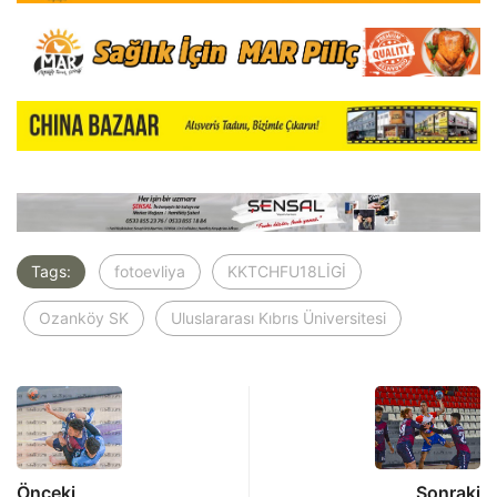
Tags:
fotoevliya
KKTCHFU18LİGİ
Ozanköy SK
Uluslararası Kıbrıs Üniversitesi
Önceki
Sonraki