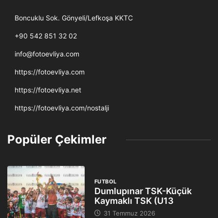
Boncuklu Sok. Gönyeli/Lefkoşa KKTC
+90 542 851 32 02
info@fotoevliya.com
https://fotoevliya.com
https://fotoevliya.net
https://fotoevliya.com/nostalji
Popüler Çekimler
FUTBOL
Dumlupınar TSK-Küçük
Kaymaklı TSK (U13
31 Temmuz 2026