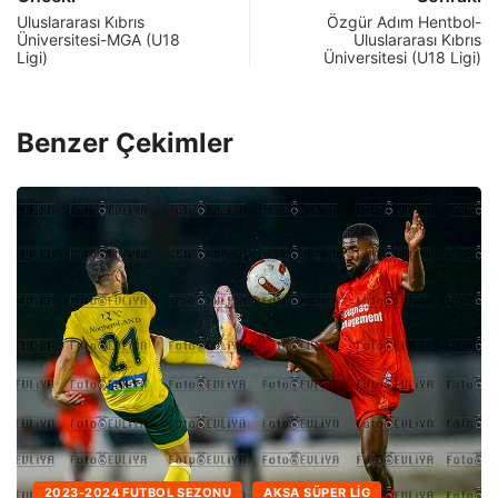
Uluslararası Kıbrıs
Özgür Adım Hentbol-
Üniversitesi-MGA (U18
Uluslararası Kıbrıs
Ligi)
Üniversitesi (U18 Ligi)
Benzer Çekimler
2024-2025 FUTBOL SEZONU
A2 
A SÜPER LIG