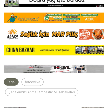
Tags:
fotoevliya
Şehitlermizi Anma Cimnastik Müsabakaları