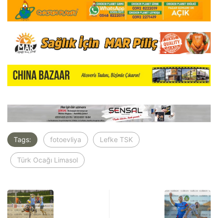
Tags:
fotoevliya
Lefke TSK
Türk Ocağı Limasol