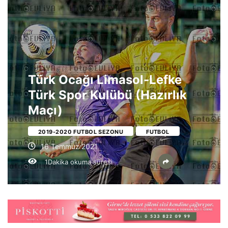
Türk Ocağı Limasol-Lefke
Türk Spor Kulübü (Hazırlık
Maçı)
2019-2020 FUTBOL SEZONU
FUTBOL
16 Temmuz 2021
1Dakika okuma süresi