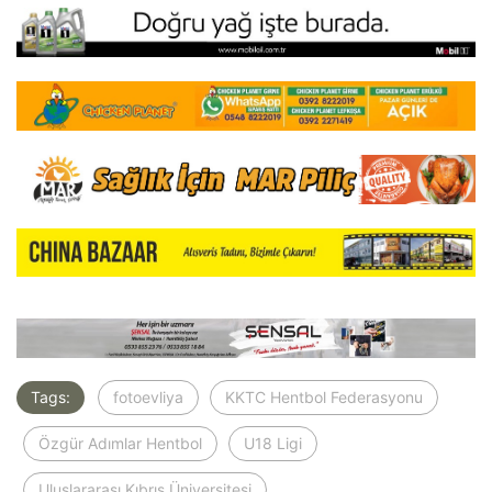
Tags:
fotoevliya
KKTC Hentbol Federasyonu
Özgür Adımlar Hentbol
U18 Ligi
Uluslararası Kıbrıs Üniversitesi