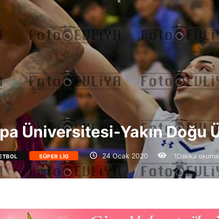
pa Üniversitesi-Yakın Doğu Ü
24 Ocak 2020
1Dakika okuma
ETBOL
SÜPER LIG