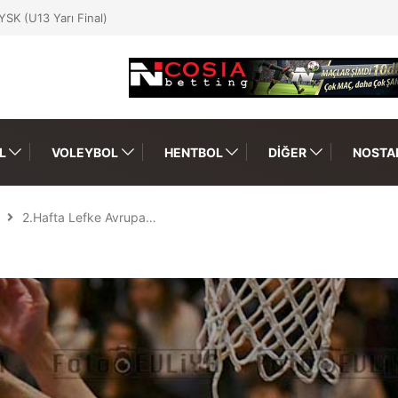
SK (U13 Yarı Final)
L
VOLEYBOL
HENTBOL
DIĞER
NOSTAL
2.Hafta Lefke Avrupa…