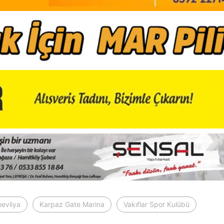
oevliya
Karpaz Gate Marina
Vakıflar Spor Kulübü