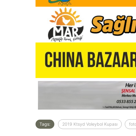
Tags:
2019 Ktsyd Voleybol Kupası
fot