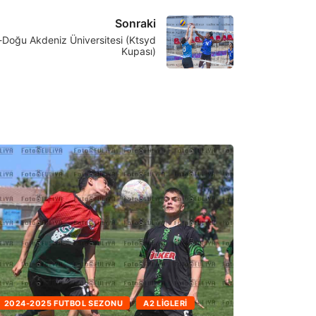
Sonraki
-Doğu Akdeniz Üniversitesi (Ktsyd
Kupası)
4-2025 FUTBOL SEZONU
A2 LIGLERI
2023-2024 FUT