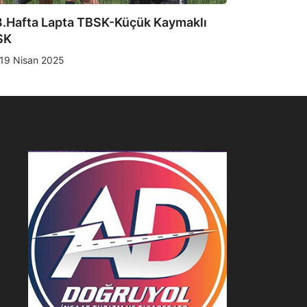
fta Lapta TBSK-Küçük Kaymaklı
1.Hafta Mağu
TSK (Albüm 2
san 2025
21 Eylül 2023