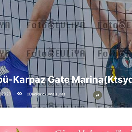
übü-Karpaz Gate Marina(Ktsy
 2020
0Dakika okuma süresi