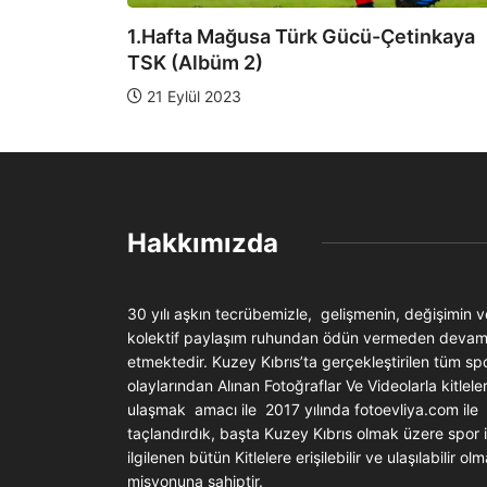
klı
1.Hafta Mağusa Türk Gücü-Çetinkaya
TSK (Albüm 2)
21 Eylül 2023
Hakkımızda
30 yılı aşkın tecrübemizle, gelişmenin, değişimin v
kolektif paylaşım ruhundan ödün vermeden deva
etmektedir. Kuzey Kıbrıs’ta gerçekleştirilen tüm sp
olaylarından Alınan Fotoğraflar Ve Videolarla kitlele
ulaşmak amacı ile 2017 yılında fotoevliya.com ile
taçlandırdık, başta Kuzey Kıbrıs olmak üzere spor i
ilgilenen bütün Kitlelere erişilebilir ve ulaşılabilir ol
misyonuna sahiptir.