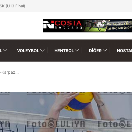
SK (U13 Final)
L
VOLEYBOL
HENTBOL
DIĞER
NOSTAL
bü-Karpaz…