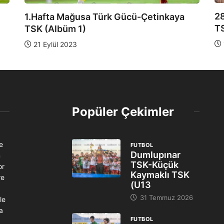
28.Ha
1.Hafta Mağusa Türk Gücü-Çetinkaya
TSK
TSK (Albüm 1)
19 Ni
21 Eylül 2023
Popüler Çekimler
e
FUTBOL
Dumlupınar
m
TSK-Küçük
or
Kaymaklı TSK
re
(U13
31 Temmuz 2026
le
ma
FUTBOL