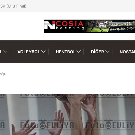
SK (U13 Final)
L
VOLEYBOL
HENTBOL
DIĞER
NOSTAL
Doğu…