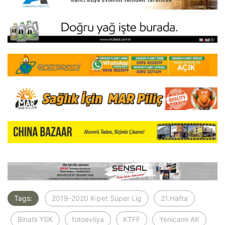
Tags:
2019-2020 K-pet Süper Lig
21.Hafta
Binatlı YSK
fotoevliya
KTFF
Yenicami AK