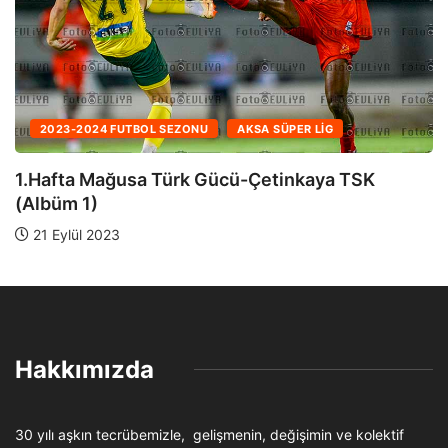
2024-2025 FUTBO
L SEZONU
AKSA SÜPER LIG
28.Hafta Lapta
 Türk Gücü-Çetinkaya TSK
19 Nisan 2025
Hakkımızda
30 yılı aşkın tecrübemizle, gelişmenin, değişimin ve kolektif